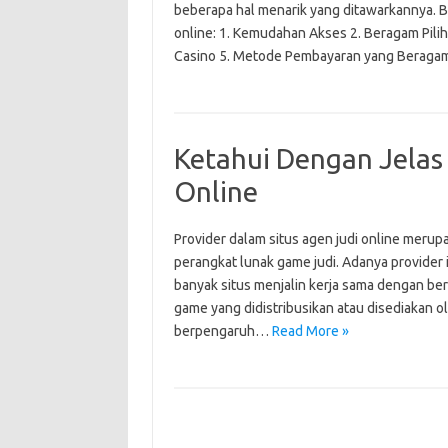
beberapa hal menarik yang ditawarkannya. Be
online: 1. Kemudahan Akses 2. Beragam Pilih
Casino 5. Metode Pembayaran yang Beragam
Ketahui Dengan Jelas 
Online
Provider dalam situs agen judi online mer
perangkat lunak game judi. Adanya provider 
banyak situs menjalin kerja sama dengan be
game yang didistribusikan atau disediakan ol
berpengaruh…
Read More »