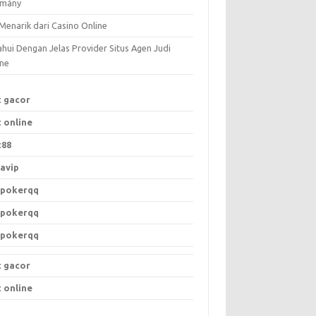
mány
Menarik dari Casino Online
ahui Dengan Jelas Provider Situs Agen Judi
ine
t gacor
t online
t88
avip
bpokerqq
bpokerqq
bpokerqq
t gacor
t online