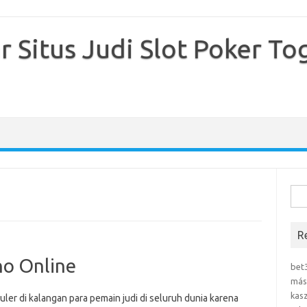
 Situs Judi Slot Poker To
Sea
for:
R
no Online
bet3
más
kasz
uler di kalangan para pemain judi di seluruh dunia karena