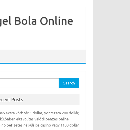
gel Bola Online
rch
ecent Posts
65 extra kód: tét 5 dollár, pontszám 200 dollár,
különben eltávolítás valódi pénzes online
inó befizetés nélküli ice casino vagy 1100 dollár