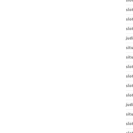
slo
slo
slo
slo
judi
sit
sit
slo
slo
slo
slo
jud
sit
slo