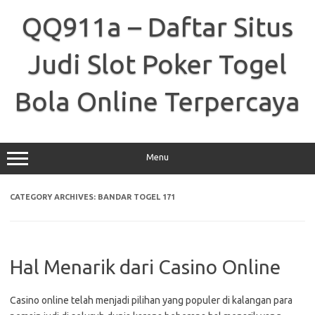
Skip
to
QQ911a – Daftar Situs
content
Judi Slot Poker Togel
Bola Online Terpercaya
Menu
CATEGORY ARCHIVES:
BANDAR TOGEL 171
Hal Menarik dari Casino Online
Casino online telah menjadi pilihan yang populer di kalangan para