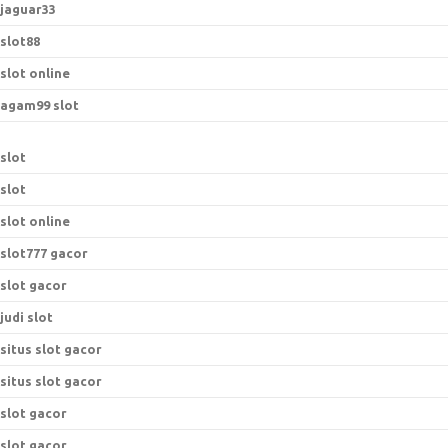
jaguar33
slot88
slot online
agam99 slot
slot
slot
slot online
slot777 gacor
slot gacor
judi slot
situs slot gacor
situs slot gacor
slot gacor
slot gacor