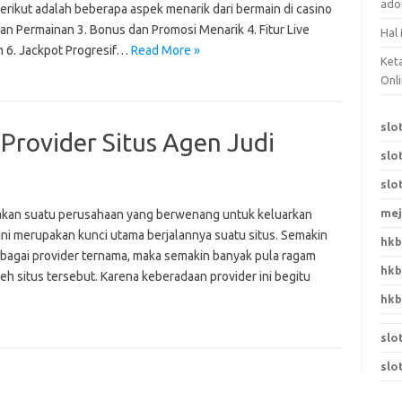
ado
rikut adalah beberapa aspek menarik dari bermain di casino
an Permainan 3. Bonus dan Promosi Menarik 4. Fitur Live
Hal 
 6. Jackpot Progresif…
Read More »
Ket
Onl
slo
Provider Situs Agen Judi
slo
slo
mej
upakan suatu perusahaan yang berwenang untuk keluarkan
ini merupakan kunci utama berjalannya suatu situs. Semakin
hk
rbagai provider ternama, maka semakin banyak pula ragam
hk
eh situs tersebut. Karena keberadaan provider ini begitu
hk
slo
slo