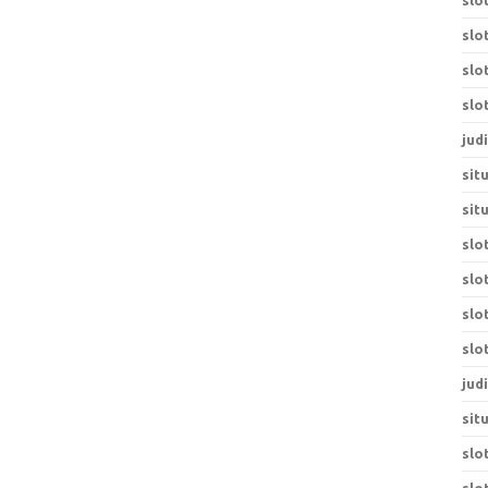
slo
slo
slo
slo
judi
sit
sit
slo
slo
slo
slo
jud
sit
slo