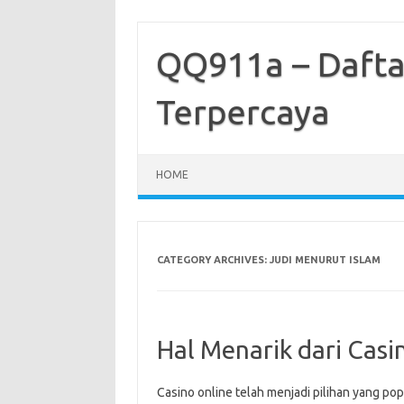
Skip
to
content
QQ911a – Daftar
Terpercaya
HOME
CATEGORY ARCHIVES:
JUDI MENURUT ISLAM
Hal Menarik dari Casi
Casino online telah menjadi pilihan yang pop