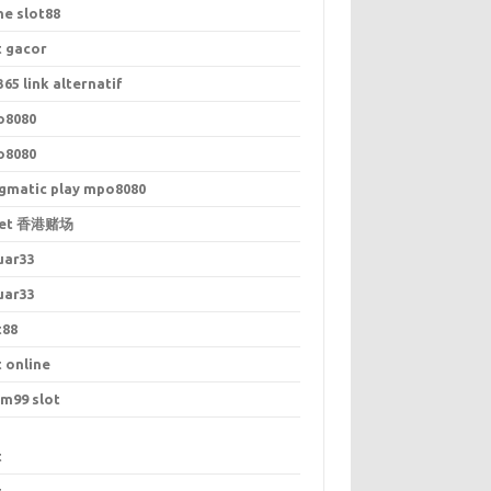
e slot88
t gacor
365 link alternatif
o8080
o8080
gmatic play mpo8080
bet 香港赌场
uar33
uar33
t88
t online
m99 slot
t