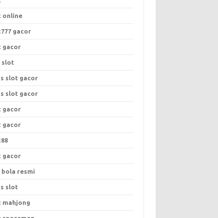
t
t online
t777 gacor
t gacor
 slot
us slot gacor
us slot gacor
t gacor
t gacor
t88
t gacor
i bola resmi
us slot
t mahjong