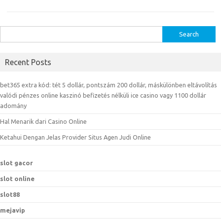
S
e
a
Recent Posts
r
c
bet365 extra kód: tét 5 dollár, pontszám 200 dollár, máskülönben eltávolítás
h
valódi pénzes online kaszinó befizetés nélküli ice casino vagy 1100 dollár
f
adomány
o
Hal Menarik dari Casino Online
r
Ketahui Dengan Jelas Provider Situs Agen Judi Online
:
slot gacor
slot online
slot88
mejavip