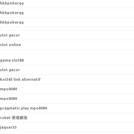
hkbpokerqq
hkbpokerqq
hkbpokerqq
slot gacor
slot online
game slot88
slot gacor
koi365 link alternatif
mpo8080
mpo8080
pragmatic play mpo8080
csbet 香港赌场
jaguar33