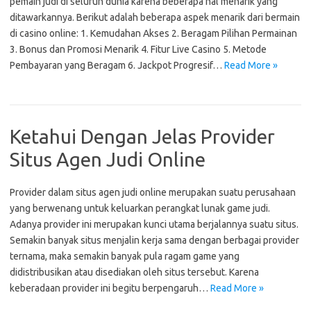
pemain judi di seluruh dunia karena beberapa hal menarik yang
ditawarkannya. Berikut adalah beberapa aspek menarik dari bermain
di casino online: 1. Kemudahan Akses 2. Beragam Pilihan Permainan
3. Bonus dan Promosi Menarik 4. Fitur Live Casino 5. Metode
Pembayaran yang Beragam 6. Jackpot Progresif…
Read More »
Ketahui Dengan Jelas Provider
Situs Agen Judi Online
Provider dalam situs agen judi online merupakan suatu perusahaan
yang berwenang untuk keluarkan perangkat lunak game judi.
Adanya provider ini merupakan kunci utama berjalannya suatu situs.
Semakin banyak situs menjalin kerja sama dengan berbagai provider
ternama, maka semakin banyak pula ragam game yang
didistribusikan atau disediakan oleh situs tersebut. Karena
keberadaan provider ini begitu berpengaruh…
Read More »