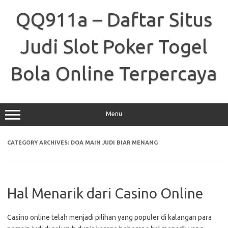
Skip
to
QQ911a – Daftar Situs
content
Judi Slot Poker Togel
Bola Online Terpercaya
Menu
CATEGORY ARCHIVES:
DOA MAIN JUDI BIAR MENANG
Hal Menarik dari Casino Online
Casino online telah menjadi pilihan yang populer di kalangan para