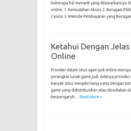
beberapa hal menarik yang ditawarkannya. Be
online: 1. Kemudahan Akses 2. Beragam Pilih
Casino 5. Metode Pembayaran yang Beragam
Ketahui Dengan Jelas 
Online
Provider dalam situs agen judi online mer
perangkat lunak game judi. Adanya provider 
banyak situs menjalin kerja sama dengan be
game yang didistribusikan atau disediakan ol
berpengaruh…
Read More »