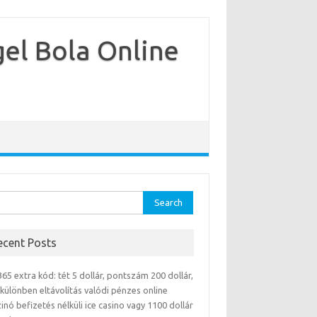
gel Bola Online
rch
ecent Posts
65 extra kód: tét 5 dollár, pontszám 200 dollár,
különben eltávolítás valódi pénzes online
inó befizetés nélküli ice casino vagy 1100 dollár