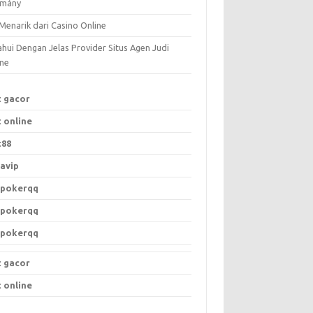
mány
Menarik dari Casino Online
ahui Dengan Jelas Provider Situs Agen Judi
ine
t gacor
t online
t88
avip
bpokerqq
bpokerqq
bpokerqq
t gacor
t online