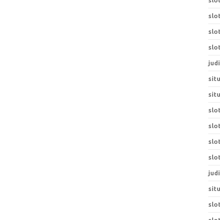
slo
slo
slo
slo
judi
sit
sit
slo
slo
slo
slo
jud
sit
slo