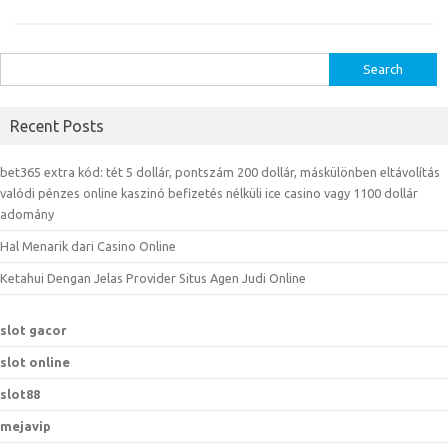
S
e
a
Recent Posts
r
c
bet365 extra kód: tét 5 dollár, pontszám 200 dollár, máskülönben eltávolítás
h
valódi pénzes online kaszinó befizetés nélküli ice casino vagy 1100 dollár
f
adomány
o
Hal Menarik dari Casino Online
r
Ketahui Dengan Jelas Provider Situs Agen Judi Online
:
slot gacor
slot online
slot88
mejavip