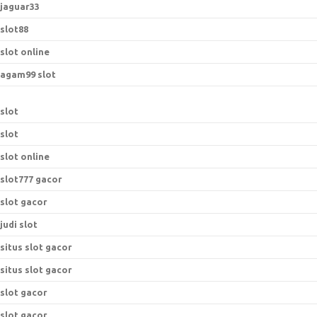
jaguar33
slot88
slot online
agam99 slot
slot
slot
slot online
slot777 gacor
slot gacor
judi slot
situs slot gacor
situs slot gacor
slot gacor
slot gacor