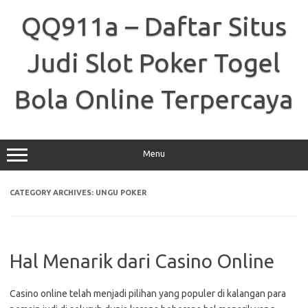
Skip
to
QQ911a – Daftar Situs
content
Judi Slot Poker Togel
Bola Online Terpercaya
Menu
CATEGORY ARCHIVES:
UNGU POKER
Hal Menarik dari Casino Online
Casino online telah menjadi pilihan yang populer di kalangan para