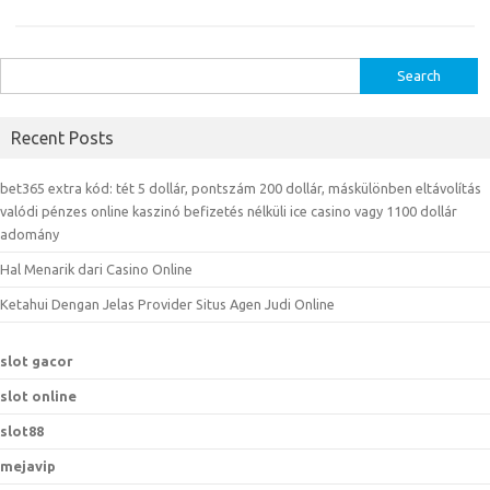
S
e
a
Recent Posts
r
c
bet365 extra kód: tét 5 dollár, pontszám 200 dollár, máskülönben eltávolítás
h
valódi pénzes online kaszinó befizetés nélküli ice casino vagy 1100 dollár
f
adomány
o
Hal Menarik dari Casino Online
r
Ketahui Dengan Jelas Provider Situs Agen Judi Online
:
slot gacor
slot online
slot88
mejavip