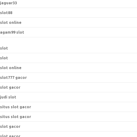
jaguar33
slot88
slot online
agam99 slot
slot
slot
slot online
slot777 gacor
slot gacor
judi slot
situs slot gacor
situs slot gacor
slot gacor
slot gacor