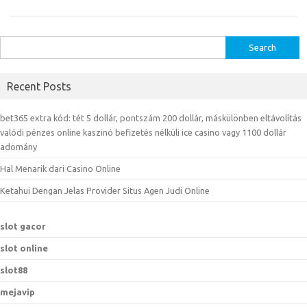
S
e
a
Recent Posts
r
c
bet365 extra kód: tét 5 dollár, pontszám 200 dollár, máskülönben eltávolítás
h
valódi pénzes online kaszinó befizetés nélküli ice casino vagy 1100 dollár
f
adomány
o
Hal Menarik dari Casino Online
r
Ketahui Dengan Jelas Provider Situs Agen Judi Online
:
slot gacor
slot online
slot88
mejavip