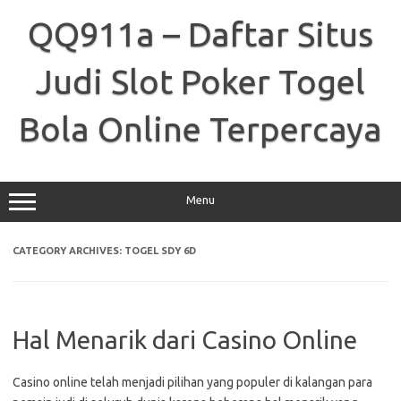
Skip
to
QQ911a – Daftar Situs
content
Judi Slot Poker Togel
Bola Online Terpercaya
Menu
CATEGORY ARCHIVES:
TOGEL SDY 6D
Hal Menarik dari Casino Online
Casino online telah menjadi pilihan yang populer di kalangan para