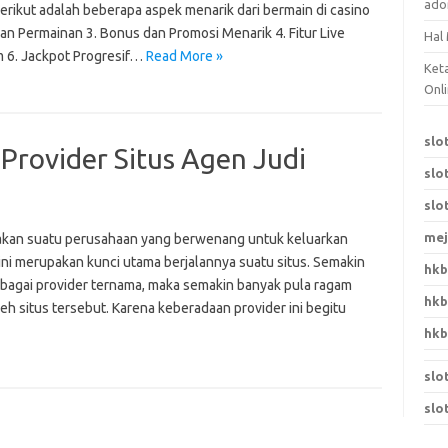
ado
rikut adalah beberapa aspek menarik dari bermain di casino
an Permainan 3. Bonus dan Promosi Menarik 4. Fitur Live
Hal 
 6. Jackpot Progresif…
Read More »
Ket
Onl
slo
Provider Situs Agen Judi
slo
slo
mej
upakan suatu perusahaan yang berwenang untuk keluarkan
ini merupakan kunci utama berjalannya suatu situs. Semakin
hk
rbagai provider ternama, maka semakin banyak pula ragam
hk
eh situs tersebut. Karena keberadaan provider ini begitu
hk
slo
slo