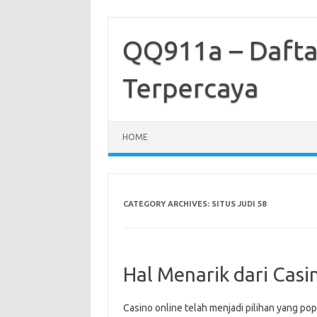
Skip
to
content
QQ911a – Daftar
Terpercaya
HOME
CATEGORY ARCHIVES:
SITUS JUDI 58
Hal Menarik dari Casi
Casino online telah menjadi pilihan yang pop