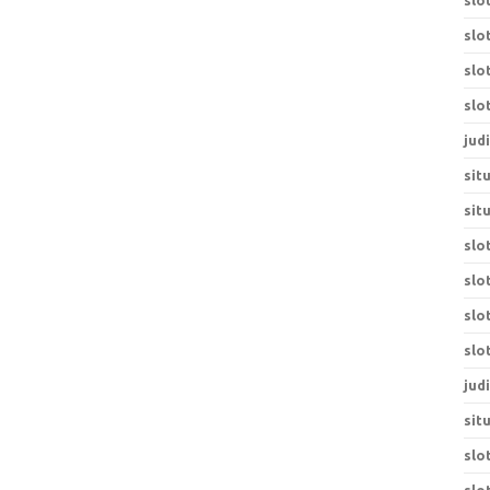
slo
slo
slo
slo
judi
sit
sit
slo
slo
slo
slo
jud
sit
slo