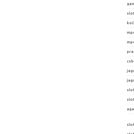
gam
slo
koi
mp
mp
pra
cs
jag
jag
slo
slo
aga
slo