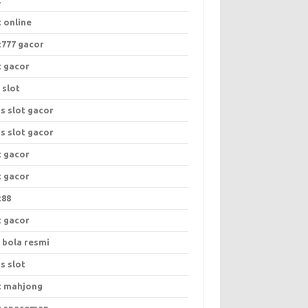
t
t online
t777 gacor
t gacor
 slot
us slot gacor
us slot gacor
t gacor
t gacor
t88
t gacor
i bola resmi
us slot
t mahjong