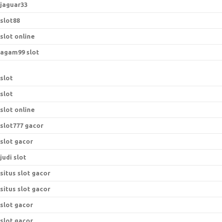
jaguar33
slot88
slot online
agam99 slot
slot
slot
slot online
slot777 gacor
slot gacor
judi slot
situs slot gacor
situs slot gacor
slot gacor
slot gacor