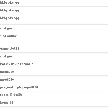
hkbpokerqq
hkbpokerqq
hkbpokerqq
slot gacor
slot online
game slot88
slot gacor
koi365 link alternatif
mpo8080
mpo8080
pragmatic play mpo8080
csbet 香港赌场
jaguar33