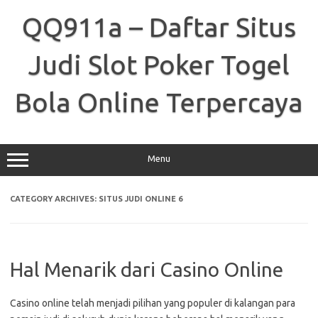
Skip
to
QQ911a – Daftar Situs
content
Judi Slot Poker Togel
Bola Online Terpercaya
Menu
CATEGORY ARCHIVES:
SITUS JUDI ONLINE 6
Hal Menarik dari Casino Online
Casino online telah menjadi pilihan yang populer di kalangan para