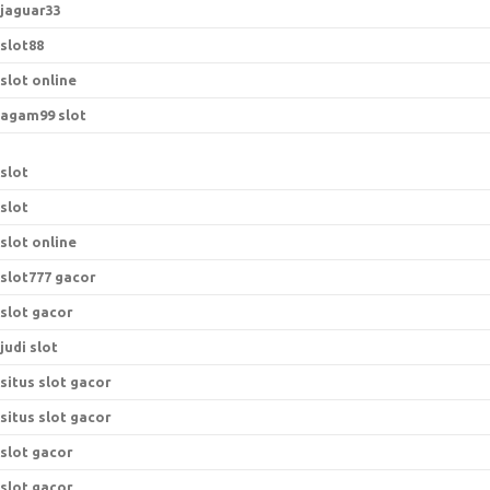
jaguar33
slot88
slot online
agam99 slot
slot
slot
slot online
slot777 gacor
slot gacor
judi slot
situs slot gacor
situs slot gacor
slot gacor
slot gacor