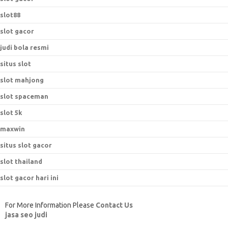
slot88
slot gacor
judi bola resmi
situs slot
slot mahjong
slot spaceman
slot 5k
maxwin
situs slot gacor
slot thailand
slot gacor hari ini
For More Information Please
Contact Us
jasa seo judi