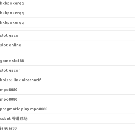
hkbpokerqq
hkbpokerqq
hkbpokerqq
slot gacor
slot online
game slot88
slot gacor
koi365 link alternatif
mpo8080
mpo8080
pragmatic play mpo8080
csbet 香港赌场
jaguar33