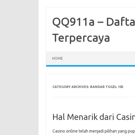
Skip
to
content
QQ911a – Daftar
Terpercaya
HOME
CATEGORY ARCHIVES:
BANDAR TOGEL 105
Hal Menarik dari Casi
Casino online telah menjadi pilihan yang pop