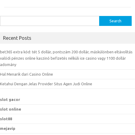
S
e
a
Recent Posts
r
c
bet365 extra kód: tét 5 dollár, pontszám 200 dollár, máskülönben eltávolítás
h
valódi pénzes online kaszinó befizetés nélküli ice casino vagy 1100 dollár
f
adomány
o
Hal Menarik dari Casino Online
r
Ketahui Dengan Jelas Provider Situs Agen Judi Online
:
slot gacor
slot online
slot88
mejavip