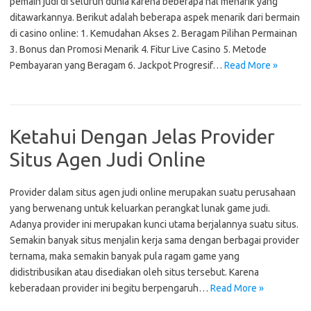
pemain judi di seluruh dunia karena beberapa hal menarik yang
ditawarkannya. Berikut adalah beberapa aspek menarik dari bermain
di casino online: 1. Kemudahan Akses 2. Beragam Pilihan Permainan
3. Bonus dan Promosi Menarik 4. Fitur Live Casino 5. Metode
Pembayaran yang Beragam 6. Jackpot Progresif…
Read More »
Ketahui Dengan Jelas Provider
Situs Agen Judi Online
Provider dalam situs agen judi online merupakan suatu perusahaan
yang berwenang untuk keluarkan perangkat lunak game judi.
Adanya provider ini merupakan kunci utama berjalannya suatu situs.
Semakin banyak situs menjalin kerja sama dengan berbagai provider
ternama, maka semakin banyak pula ragam game yang
didistribusikan atau disediakan oleh situs tersebut. Karena
keberadaan provider ini begitu berpengaruh…
Read More »