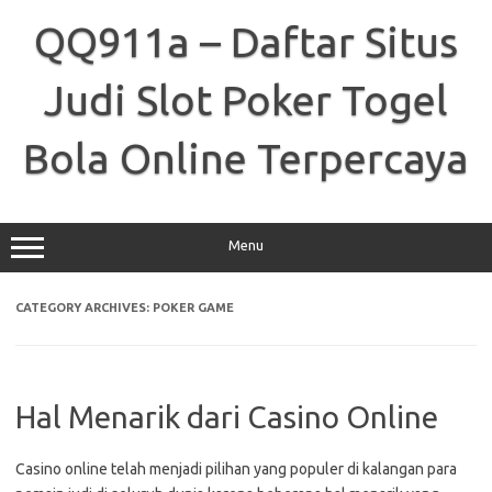
Skip
to
QQ911a – Daftar Situs
content
Judi Slot Poker Togel
Bola Online Terpercaya
Menu
CATEGORY ARCHIVES:
POKER GAME
Hal Menarik dari Casino Online
Casino online telah menjadi pilihan yang populer di kalangan para