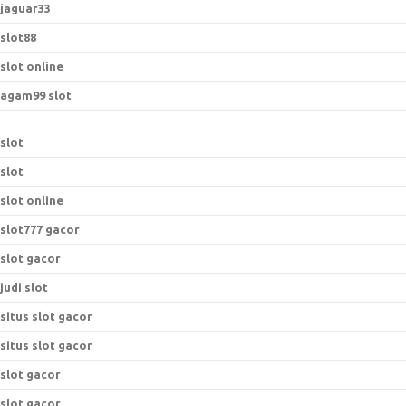
jaguar33
slot88
slot online
agam99 slot
slot
slot
slot online
slot777 gacor
slot gacor
judi slot
situs slot gacor
situs slot gacor
slot gacor
slot gacor