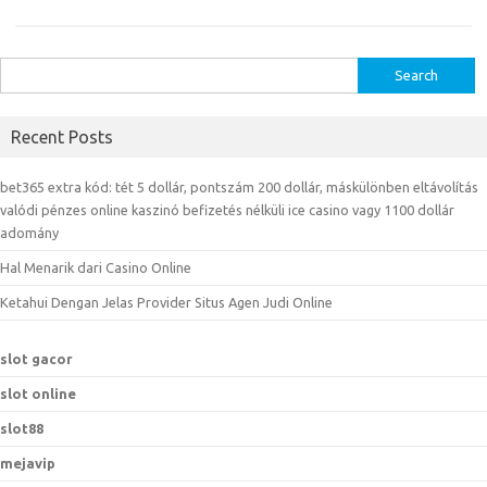
S
e
a
Recent Posts
r
c
bet365 extra kód: tét 5 dollár, pontszám 200 dollár, máskülönben eltávolítás
h
valódi pénzes online kaszinó befizetés nélküli ice casino vagy 1100 dollár
f
adomány
o
Hal Menarik dari Casino Online
r
Ketahui Dengan Jelas Provider Situs Agen Judi Online
:
slot gacor
slot online
slot88
mejavip