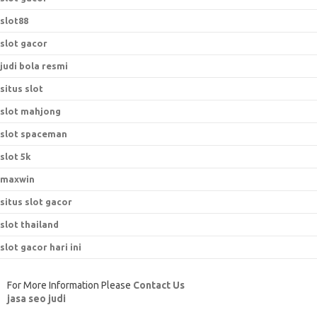
slot88
slot gacor
judi bola resmi
situs slot
slot mahjong
slot spaceman
slot 5k
maxwin
situs slot gacor
slot thailand
slot gacor hari ini
For More Information Please
Contact Us
jasa seo judi