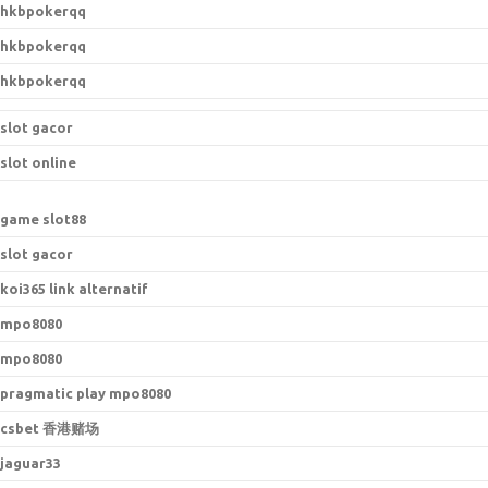
hkbpokerqq
hkbpokerqq
hkbpokerqq
slot gacor
slot online
game slot88
slot gacor
koi365 link alternatif
mpo8080
mpo8080
pragmatic play mpo8080
csbet 香港赌场
jaguar33