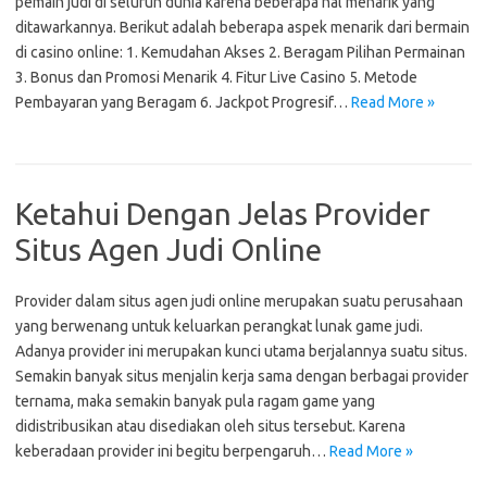
pemain judi di seluruh dunia karena beberapa hal menarik yang
ditawarkannya. Berikut adalah beberapa aspek menarik dari bermain
di casino online: 1. Kemudahan Akses 2. Beragam Pilihan Permainan
3. Bonus dan Promosi Menarik 4. Fitur Live Casino 5. Metode
Pembayaran yang Beragam 6. Jackpot Progresif…
Read More »
Ketahui Dengan Jelas Provider
Situs Agen Judi Online
Provider dalam situs agen judi online merupakan suatu perusahaan
yang berwenang untuk keluarkan perangkat lunak game judi.
Adanya provider ini merupakan kunci utama berjalannya suatu situs.
Semakin banyak situs menjalin kerja sama dengan berbagai provider
ternama, maka semakin banyak pula ragam game yang
didistribusikan atau disediakan oleh situs tersebut. Karena
keberadaan provider ini begitu berpengaruh…
Read More »