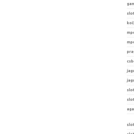
gam
slo
koi
mp
mp
pra
cs
jag
jag
slo
slo
aga
slo