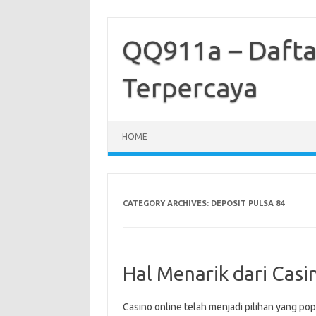
Skip
to
content
QQ911a – Daftar
Terpercaya
HOME
CATEGORY ARCHIVES:
DEPOSIT PULSA 84
Hal Menarik dari Casi
Casino online telah menjadi pilihan yang pop