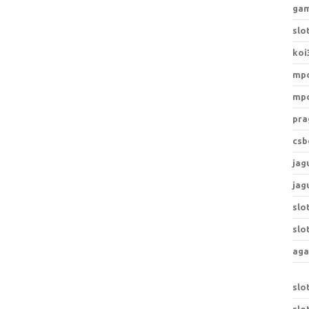
gam
slo
koi
mp
mp
pra
cs
jag
jag
slo
slo
aga
slo