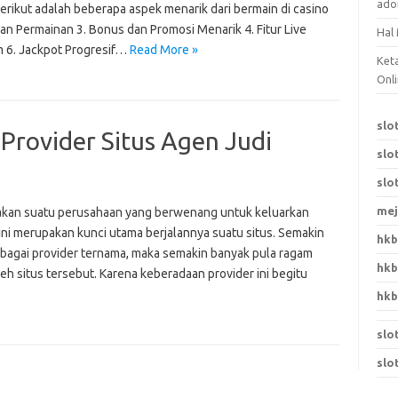
ado
rikut adalah beberapa aspek menarik dari bermain di casino
an Permainan 3. Bonus dan Promosi Menarik 4. Fitur Live
Hal 
 6. Jackpot Progresif…
Read More »
Ket
Onl
slo
Provider Situs Agen Judi
slo
slo
mej
upakan suatu perusahaan yang berwenang untuk keluarkan
ini merupakan kunci utama berjalannya suatu situs. Semakin
hk
rbagai provider ternama, maka semakin banyak pula ragam
hk
eh situs tersebut. Karena keberadaan provider ini begitu
hk
slo
slo