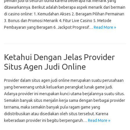
pemain judi di seluruh dunia karena beberapa hal menarik yang
ditawarkannya. Berikut adalah beberapa aspek menarik dari bermain
di casino online: 1. Kemudahan Akses 2. Beragam Pilihan Permainan
3. Bonus dan Promosi Menarik 4. Fitur Live Casino 5. Metode
Pembayaran yang Beragam 6. Jackpot Progresif…
Read More »
Ketahui Dengan Jelas Provider
Situs Agen Judi Online
Provider dalam situs agen judi online merupakan suatu perusahaan
yang berwenang untuk keluarkan perangkat lunak game judi.
Adanya provider ini merupakan kunci utama berjalannya suatu situs.
Semakin banyak situs menjalin kerja sama dengan berbagai provider
ternama, maka semakin banyak pula ragam game yang
didistribusikan atau disediakan oleh situs tersebut. Karena
keberadaan provider ini begitu berpengaruh…
Read More »