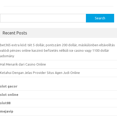
S
e
a
Recent Posts
r
c
bet365 extra kód: tét 5 dollár, pontszám 200 dollár, máskülönben eltávolítás
h
valódi pénzes online kaszinó befizetés nélküli ice casino vagy 1100 dollár
f
adomány
o
Hal Menarik dari Casino Online
r
Ketahui Dengan Jelas Provider Situs Agen Judi Online
:
slot gacor
slot online
slot88
mejavip