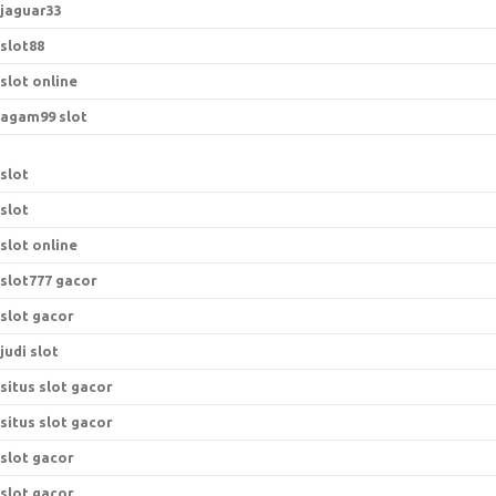
jaguar33
slot88
slot online
agam99 slot
slot
slot
slot online
slot777 gacor
slot gacor
judi slot
situs slot gacor
situs slot gacor
slot gacor
slot gacor