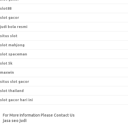
slot88
slot gacor
judi bola resmi
situs slot
slot mahjong
slot spaceman
slot 5k
maxwin
situs slot gacor
slot thailand
slot gacor hari ini
For More Information Please
Contact Us
jasa seo judi