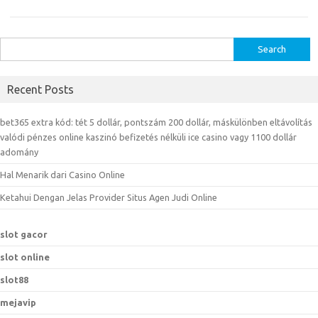
S
e
a
Recent Posts
r
c
bet365 extra kód: tét 5 dollár, pontszám 200 dollár, máskülönben eltávolítás
h
valódi pénzes online kaszinó befizetés nélküli ice casino vagy 1100 dollár
f
adomány
o
Hal Menarik dari Casino Online
r
Ketahui Dengan Jelas Provider Situs Agen Judi Online
:
slot gacor
slot online
slot88
mejavip