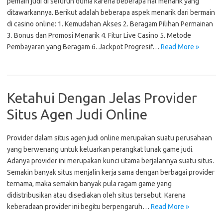
pemain judi di seluruh dunia karena beberapa hal menarik yang
ditawarkannya. Berikut adalah beberapa aspek menarik dari bermain
di casino online: 1. Kemudahan Akses 2. Beragam Pilihan Permainan
3. Bonus dan Promosi Menarik 4. Fitur Live Casino 5. Metode
Pembayaran yang Beragam 6. Jackpot Progresif…
Read More »
Ketahui Dengan Jelas Provider
Situs Agen Judi Online
Provider dalam situs agen judi online merupakan suatu perusahaan
yang berwenang untuk keluarkan perangkat lunak game judi.
Adanya provider ini merupakan kunci utama berjalannya suatu situs.
Semakin banyak situs menjalin kerja sama dengan berbagai provider
ternama, maka semakin banyak pula ragam game yang
didistribusikan atau disediakan oleh situs tersebut. Karena
keberadaan provider ini begitu berpengaruh…
Read More »