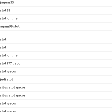
jaguar33
slot88
slot online
agam99 slot
slot
slot
slot online
slot777 gacor
slot gacor
judi slot
situs slot gacor
situs slot gacor
slot gacor
slot gacor