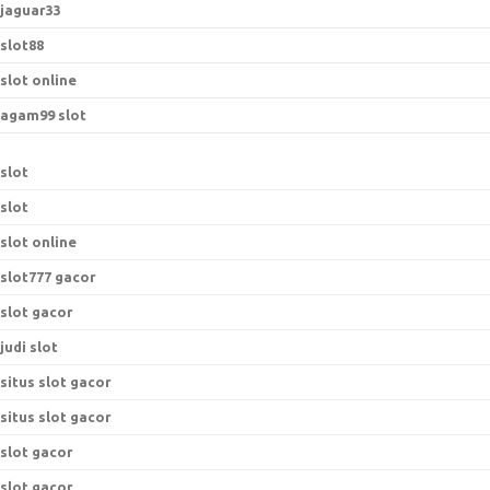
jaguar33
slot88
slot online
agam99 slot
slot
slot
slot online
slot777 gacor
slot gacor
judi slot
situs slot gacor
situs slot gacor
slot gacor
slot gacor