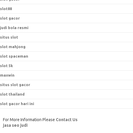
slot88
slot gacor
judi bola resmi
situs slot
slot mahjong
slot spaceman
slot 5k
maxwin
situs slot gacor
slot thailand
slot gacor hari ini
For More Information Please
Contact Us
jasa seo judi