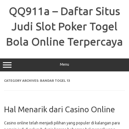
Skip
to
QQ911a – Daftar Situs
content
Judi Slot Poker Togel
Bola Online Terpercaya
Menu
CATEGORY ARCHIVES:
BANDAR TOGEL 13
Hal Menarik dari Casino Online
Casino online telah menjadi pilihan yang populer di kalangan para