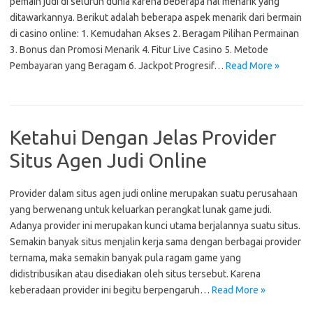
pemain judi di seluruh dunia karena beberapa hal menarik yang
ditawarkannya. Berikut adalah beberapa aspek menarik dari bermain
di casino online: 1. Kemudahan Akses 2. Beragam Pilihan Permainan
3. Bonus dan Promosi Menarik 4. Fitur Live Casino 5. Metode
Pembayaran yang Beragam 6. Jackpot Progresif…
Read More »
Ketahui Dengan Jelas Provider
Situs Agen Judi Online
Provider dalam situs agen judi online merupakan suatu perusahaan
yang berwenang untuk keluarkan perangkat lunak game judi.
Adanya provider ini merupakan kunci utama berjalannya suatu situs.
Semakin banyak situs menjalin kerja sama dengan berbagai provider
ternama, maka semakin banyak pula ragam game yang
didistribusikan atau disediakan oleh situs tersebut. Karena
keberadaan provider ini begitu berpengaruh…
Read More »