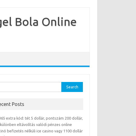
gel Bola Online
rch
ecent Posts
65 extra kód: tét 5 dollár, pontszám 200 dollár,
különben eltávolítás valódi pénzes online
inó befizetés nélküli ice casino vagy 1100 dollár