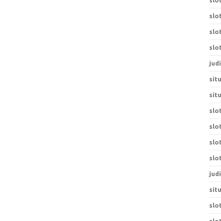
slo
slo
slo
slo
judi
sit
sit
slo
slo
slo
slo
jud
sit
slo