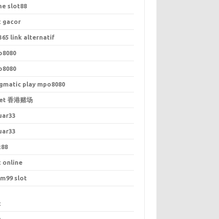
e slot88
t gacor
365 link alternatif
o8080
o8080
gmatic play mpo8080
bet 香港赌场
uar33
uar33
t88
t online
m99 slot
t