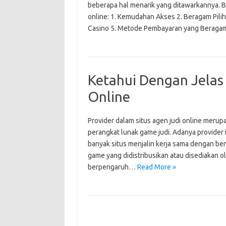
beberapa hal menarik yang ditawarkannya. Be
online: 1. Kemudahan Akses 2. Beragam Pilih
Casino 5. Metode Pembayaran yang Beragam
Ketahui Dengan Jelas 
Online
Provider dalam situs agen judi online mer
perangkat lunak game judi. Adanya provider 
banyak situs menjalin kerja sama dengan be
game yang didistribusikan atau disediakan ol
berpengaruh…
Read More »