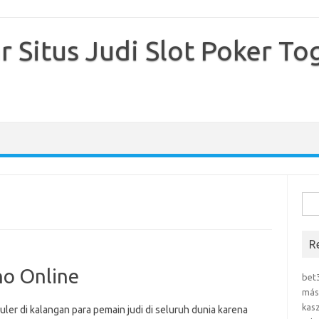
 Situs Judi Slot Poker To
Sea
for:
R
no Online
bet3
más
kasz
uler di kalangan para pemain judi di seluruh dunia karena