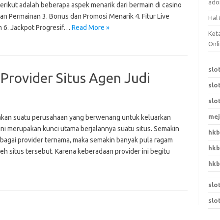
ado
rikut adalah beberapa aspek menarik dari bermain di casino
an Permainan 3. Bonus dan Promosi Menarik 4. Fitur Live
Hal 
 6. Jackpot Progresif…
Read More »
Ket
Onl
slo
Provider Situs Agen Judi
slo
slo
mej
upakan suatu perusahaan yang berwenang untuk keluarkan
ini merupakan kunci utama berjalannya suatu situs. Semakin
hk
rbagai provider ternama, maka semakin banyak pula ragam
hk
eh situs tersebut. Karena keberadaan provider ini begitu
hk
slo
slo