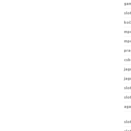
gam
slo
koi
mp
mp
pra
cs
jag
jag
slo
slo
aga
slo