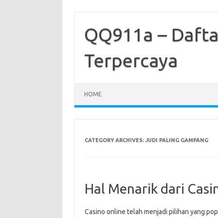
Skip
to
content
QQ911a – Daftar
Terpercaya
HOME
CATEGORY ARCHIVES:
JUDI PALING GAMPANG
Hal Menarik dari Casi
Casino online telah menjadi pilihan yang pop