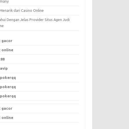
mány
Menarik dari Casino Online
ahui Dengan Jelas Provider Situs Agen Judi
ine
t gacor
t online
t88
avip
bpokerqq
bpokerqq
bpokerqq
t gacor
t online