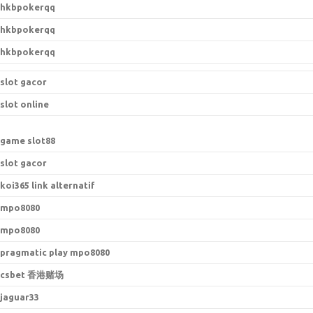
hkbpokerqq
hkbpokerqq
hkbpokerqq
slot gacor
slot online
game slot88
slot gacor
koi365 link alternatif
mpo8080
mpo8080
pragmatic play mpo8080
csbet 香港赌场
jaguar33