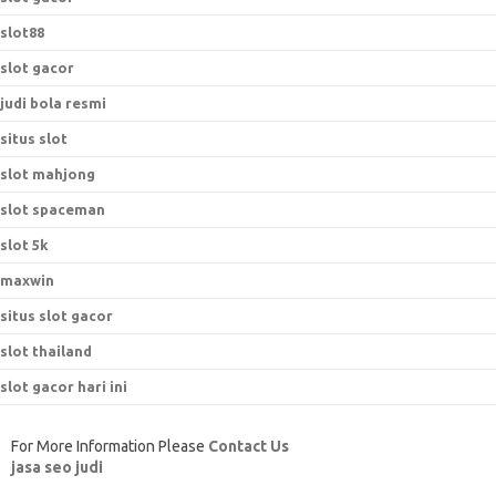
slot88
slot gacor
judi bola resmi
situs slot
slot mahjong
slot spaceman
slot 5k
maxwin
situs slot gacor
slot thailand
slot gacor hari ini
For More Information Please
Contact Us
jasa seo judi