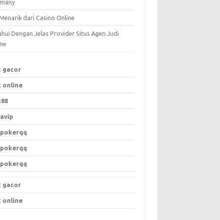
mány
Menarik dari Casino Online
ahui Dengan Jelas Provider Situs Agen Judi
ine
t gacor
t online
t88
avip
bpokerqq
bpokerqq
bpokerqq
t gacor
t online