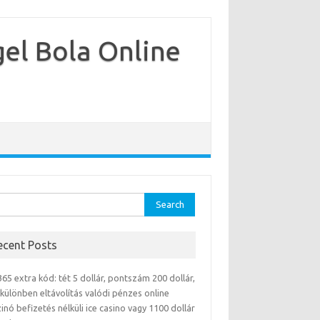
gel Bola Online
rch
ecent Posts
65 extra kód: tét 5 dollár, pontszám 200 dollár,
különben eltávolítás valódi pénzes online
inó befizetés nélküli ice casino vagy 1100 dollár