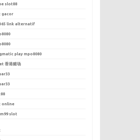
e slot88
t gacor
365 link alternatif
o8080
o8080
gmatic play mpo8080
bet 香港赌场
uar33
uar33
t88
t online
m99 slot
t