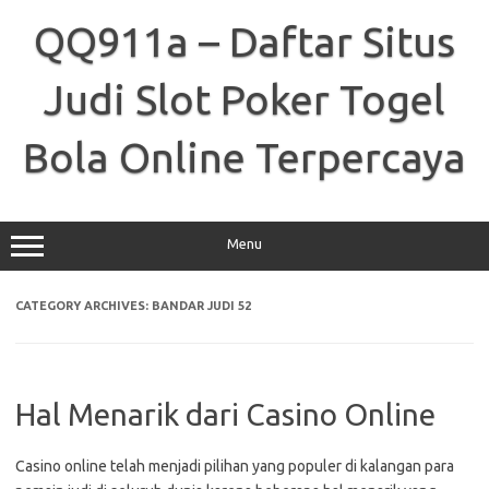
Skip
to
QQ911a – Daftar Situs
content
Judi Slot Poker Togel
Bola Online Terpercaya
Menu
CATEGORY ARCHIVES:
BANDAR JUDI 52
Hal Menarik dari Casino Online
Casino online telah menjadi pilihan yang populer di kalangan para