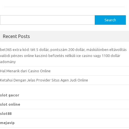
S
e
a
Recent Posts
r
c
bet365 extra kód: tét 5 dollár, pontszám 200 dollár, máskülönben eltávolítás
h
valódi pénzes online kaszinó befizetés nélküli ice casino vagy 1100 dollár
f
adomány
o
Hal Menarik dari Casino Online
r
Ketahui Dengan Jelas Provider Situs Agen Judi Online
:
slot gacor
slot online
slot88
mejavip