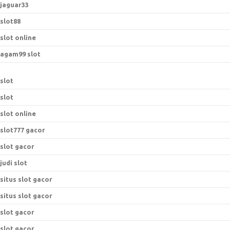
jaguar33
slot88
slot online
agam99 slot
slot
slot
slot online
slot777 gacor
slot gacor
judi slot
situs slot gacor
situs slot gacor
slot gacor
slot gacor