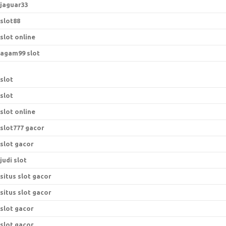
jaguar33
slot88
slot online
agam99 slot
slot
slot
slot online
slot777 gacor
slot gacor
judi slot
situs slot gacor
situs slot gacor
slot gacor
slot gacor