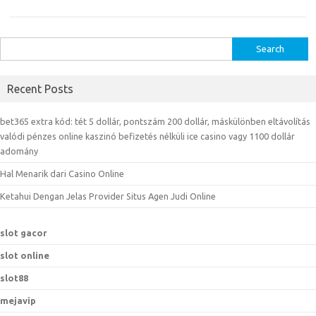
S
e
a
Recent Posts
r
c
bet365 extra kód: tét 5 dollár, pontszám 200 dollár, máskülönben eltávolítás
h
valódi pénzes online kaszinó befizetés nélküli ice casino vagy 1100 dollár
f
adomány
o
Hal Menarik dari Casino Online
r
Ketahui Dengan Jelas Provider Situs Agen Judi Online
:
slot gacor
slot online
slot88
mejavip