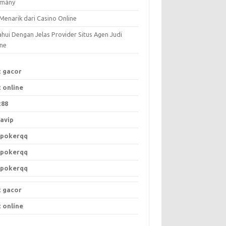
mány
Menarik dari Casino Online
ahui Dengan Jelas Provider Situs Agen Judi
ine
t gacor
t online
t88
avip
bpokerqq
bpokerqq
bpokerqq
t gacor
t online