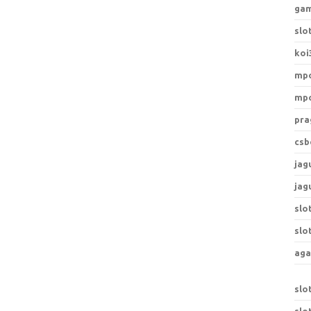
gam
slo
koi
mp
mp
pra
cs
jag
jag
slo
slo
aga
slo