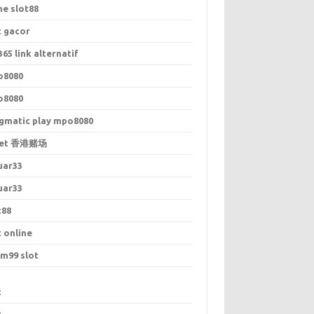
e slot88
t gacor
365 link alternatif
o8080
o8080
gmatic play mpo8080
bet 香港赌场
uar33
uar33
t88
t online
m99 slot
t