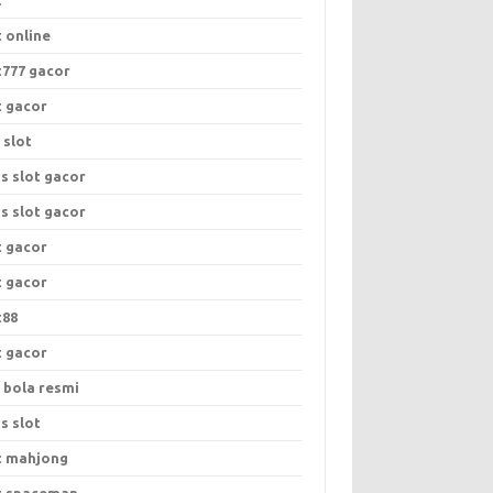
t
t online
t777 gacor
t gacor
 slot
us slot gacor
us slot gacor
t gacor
t gacor
t88
t gacor
i bola resmi
us slot
t mahjong