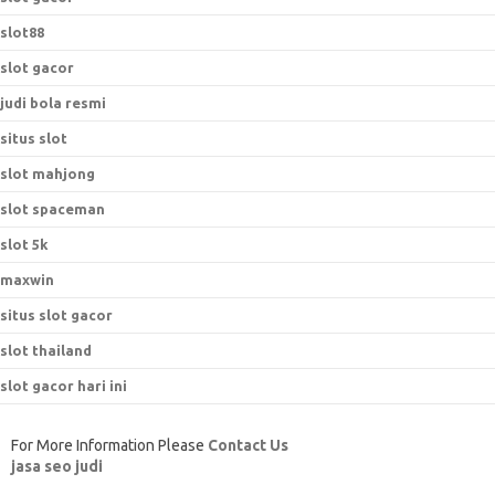
slot88
slot gacor
judi bola resmi
situs slot
slot mahjong
slot spaceman
slot 5k
maxwin
situs slot gacor
slot thailand
slot gacor hari ini
For More Information Please
Contact Us
jasa seo judi