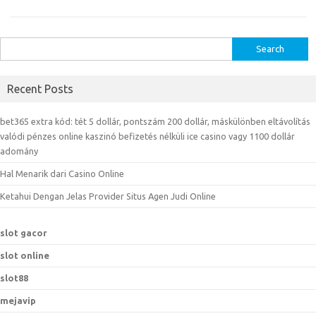
S
e
a
Recent Posts
r
c
bet365 extra kód: tét 5 dollár, pontszám 200 dollár, máskülönben eltávolítás
h
valódi pénzes online kaszinó befizetés nélküli ice casino vagy 1100 dollár
f
adomány
o
Hal Menarik dari Casino Online
r
Ketahui Dengan Jelas Provider Situs Agen Judi Online
:
slot gacor
slot online
slot88
mejavip