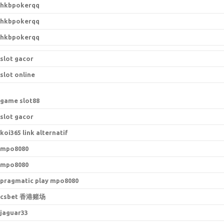
hkbpokerqq
hkbpokerqq
hkbpokerqq
slot gacor
slot online
game slot88
slot gacor
koi365 link alternatif
mpo8080
mpo8080
pragmatic play mpo8080
csbet 香港赌场
jaguar33