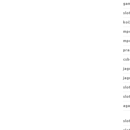
gam
slo
koi
mp
mp
pra
cs
jag
jag
slo
slo
aga
slo