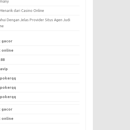
mány
Menarik dari Casino Online
ahui Dengan Jelas Provider Situs Agen Judi
ine
t gacor
t online
t88
avip
bpokerqq
bpokerqq
bpokerqq
t gacor
t online