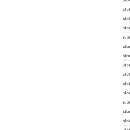
slo
slo
slo
slo
judi
sit
sit
slo
slo
slo
slo
jud
sit
slo