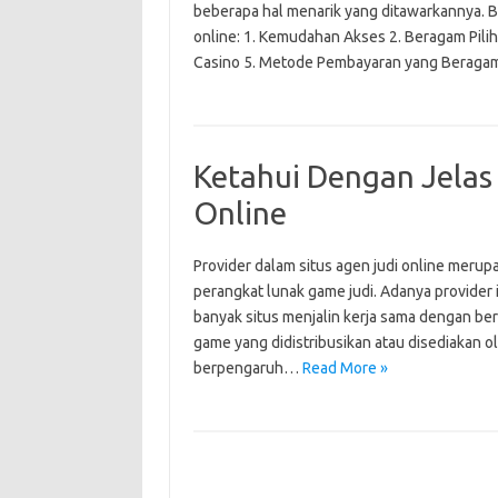
beberapa hal menarik yang ditawarkannya. Be
online: 1. Kemudahan Akses 2. Beragam Pilih
Casino 5. Metode Pembayaran yang Beragam
Ketahui Dengan Jelas 
Online
Provider dalam situs agen judi online mer
perangkat lunak game judi. Adanya provider 
banyak situs menjalin kerja sama dengan be
game yang didistribusikan atau disediakan ol
berpengaruh…
Read More »