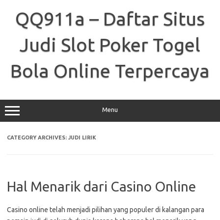
Skip
to
QQ911a – Daftar Situs
content
Judi Slot Poker Togel
Bola Online Terpercaya
Menu
CATEGORY ARCHIVES:
JUDI LIRIK
Hal Menarik dari Casino Online
Casino online telah menjadi pilihan yang populer di kalangan para