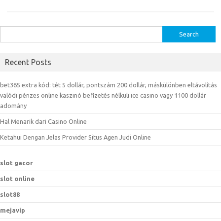
S
e
a
Recent Posts
r
c
bet365 extra kód: tét 5 dollár, pontszám 200 dollár, máskülönben eltávolítás
h
valódi pénzes online kaszinó befizetés nélküli ice casino vagy 1100 dollár
f
adomány
o
Hal Menarik dari Casino Online
r
Ketahui Dengan Jelas Provider Situs Agen Judi Online
:
slot gacor
slot online
slot88
mejavip