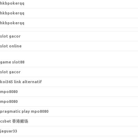
hkbpokerqq
hkbpokerqq
hkbpokerqq
slot gacor
slot online
game slot88
slot gacor
koi365 link alternatif
mpo8080
mpo8080
pragmatic play mpo8080
csbet 香港赌场
jaguar33