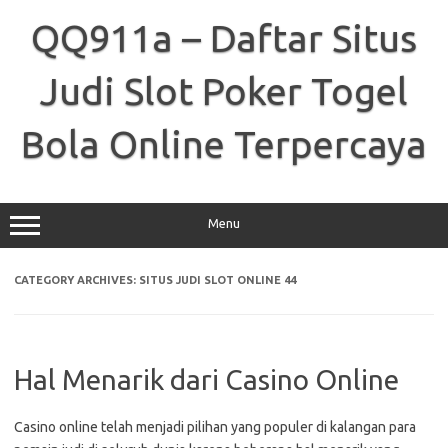
Skip
to
QQ911a – Daftar Situs
content
Judi Slot Poker Togel
Bola Online Terpercaya
Menu
CATEGORY ARCHIVES:
SITUS JUDI SLOT ONLINE 44
Hal Menarik dari Casino Online
Casino online telah menjadi pilihan yang populer di kalangan para