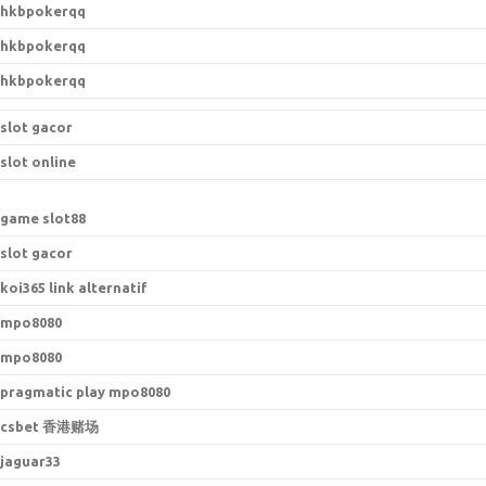
hkbpokerqq
hkbpokerqq
hkbpokerqq
slot gacor
slot online
game slot88
slot gacor
koi365 link alternatif
mpo8080
mpo8080
pragmatic play mpo8080
csbet 香港赌场
jaguar33