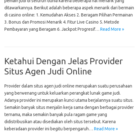
pemain judi di seluruh dunia karena beberapa hal menarik yang
ditawarkannya. Berikut adalah beberapa aspek menarik dari bermain
di casino online: 1. Kemudahan Akses 2. Beragam Pilihan Permainan
3. Bonus dan Promosi Menarik 4. Fitur Live Casino 5. Metode
Pembayaran yang Beragam 6. Jackpot Progresif…
Read More »
Ketahui Dengan Jelas Provider
Situs Agen Judi Online
Provider dalam situs agen judi online merupakan suatu perusahaan
yang berwenang untuk keluarkan perangkat lunak game judi.
Adanya provider ini merupakan kunci utama berjalannya suatu situs.
Semakin banyak situs menjalin kerja sama dengan berbagai provider
ternama, maka semakin banyak pula ragam game yang
didistribusikan atau disediakan oleh situs tersebut. Karena
keberadaan provider ini begitu berpengaruh…
Read More »