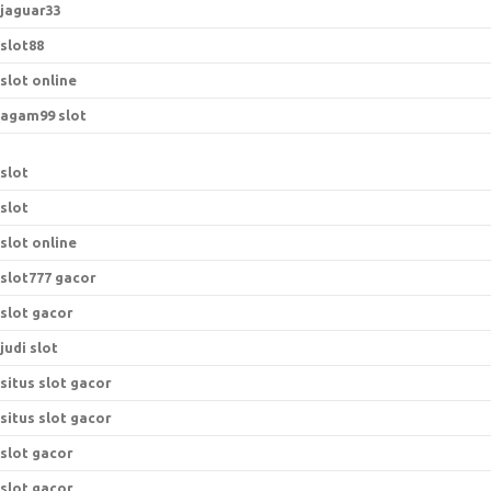
jaguar33
slot88
slot online
agam99 slot
slot
slot
slot online
slot777 gacor
slot gacor
judi slot
situs slot gacor
situs slot gacor
slot gacor
slot gacor