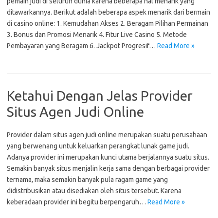
pemain judi di seluruh dunia karena beberapa hal menarik yang
ditawarkannya. Berikut adalah beberapa aspek menarik dari bermain
di casino online: 1. Kemudahan Akses 2. Beragam Pilihan Permainan
3. Bonus dan Promosi Menarik 4. Fitur Live Casino 5. Metode
Pembayaran yang Beragam 6. Jackpot Progresif…
Read More »
Ketahui Dengan Jelas Provider
Situs Agen Judi Online
Provider dalam situs agen judi online merupakan suatu perusahaan
yang berwenang untuk keluarkan perangkat lunak game judi.
Adanya provider ini merupakan kunci utama berjalannya suatu situs.
Semakin banyak situs menjalin kerja sama dengan berbagai provider
ternama, maka semakin banyak pula ragam game yang
didistribusikan atau disediakan oleh situs tersebut. Karena
keberadaan provider ini begitu berpengaruh…
Read More »