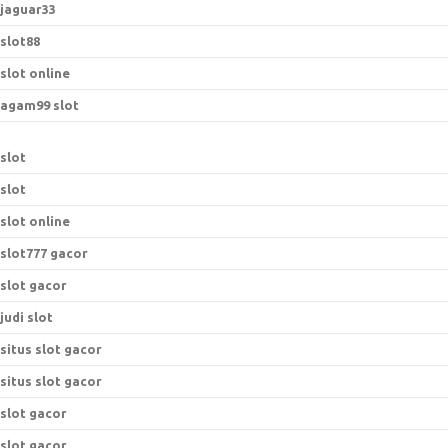
jaguar33
slot88
slot online
agam99 slot
slot
slot
slot online
slot777 gacor
slot gacor
judi slot
situs slot gacor
situs slot gacor
slot gacor
slot gacor