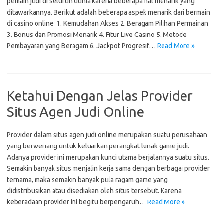
pemain judi di seluruh dunia karena beberapa hal menarik yang
ditawarkannya. Berikut adalah beberapa aspek menarik dari bermain
di casino online: 1. Kemudahan Akses 2. Beragam Pilihan Permainan
3. Bonus dan Promosi Menarik 4. Fitur Live Casino 5. Metode
Pembayaran yang Beragam 6. Jackpot Progresif…
Read More »
Ketahui Dengan Jelas Provider
Situs Agen Judi Online
Provider dalam situs agen judi online merupakan suatu perusahaan
yang berwenang untuk keluarkan perangkat lunak game judi.
Adanya provider ini merupakan kunci utama berjalannya suatu situs.
Semakin banyak situs menjalin kerja sama dengan berbagai provider
ternama, maka semakin banyak pula ragam game yang
didistribusikan atau disediakan oleh situs tersebut. Karena
keberadaan provider ini begitu berpengaruh…
Read More »