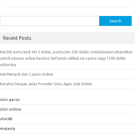
S
e
a
Recent Posts
r
c
bet365 extra kód: tét 5 dollár, pontszám 200 dollár, máskülönben eltávolítás
h
valódi pénzes online kaszinó befizetés nélküli ice casino vagy 1100 dollár
f
adomány
o
Hal Menarik dari Casino Online
r
Ketahui Dengan Jelas Provider Situs Agen Judi Online
:
slot gacor
slot online
slot88
mejavip