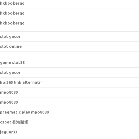
hkbpokerqq
hkbpokerqq
hkbpokerqq
slot gacor
slot online
game slot88
slot gacor
koi365 link alternatif
mpo8080
mpo8080
pragmatic play mpo8080
csbet 香港赌场
jaguar33