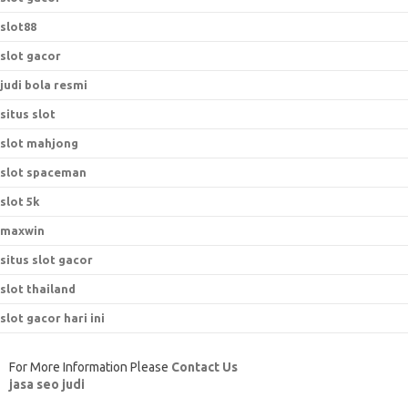
slot88
slot gacor
judi bola resmi
situs slot
slot mahjong
slot spaceman
slot 5k
maxwin
situs slot gacor
slot thailand
slot gacor hari ini
For More Information Please
Contact Us
jasa seo judi