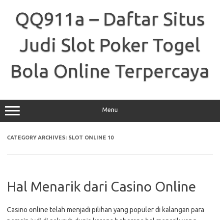
Skip
to
QQ911a – Daftar Situs
content
Judi Slot Poker Togel
Bola Online Terpercaya
Menu
CATEGORY ARCHIVES:
SLOT ONLINE 10
Hal Menarik dari Casino Online
Casino online telah menjadi pilihan yang populer di kalangan para