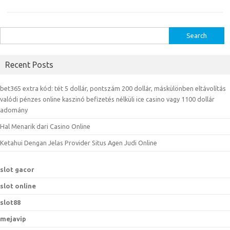
S
e
a
Recent Posts
r
c
bet365 extra kód: tét 5 dollár, pontszám 200 dollár, máskülönben eltávolítás
h
valódi pénzes online kaszinó befizetés nélküli ice casino vagy 1100 dollár
f
adomány
o
Hal Menarik dari Casino Online
r
Ketahui Dengan Jelas Provider Situs Agen Judi Online
:
slot gacor
slot online
slot88
mejavip