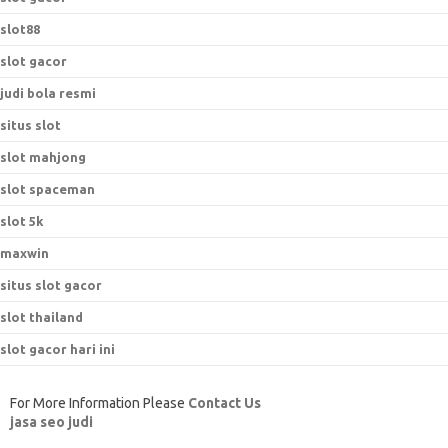
slot88
slot gacor
judi bola resmi
situs slot
slot mahjong
slot spaceman
slot 5k
maxwin
situs slot gacor
slot thailand
slot gacor hari ini
For More Information Please
Contact Us
jasa seo judi