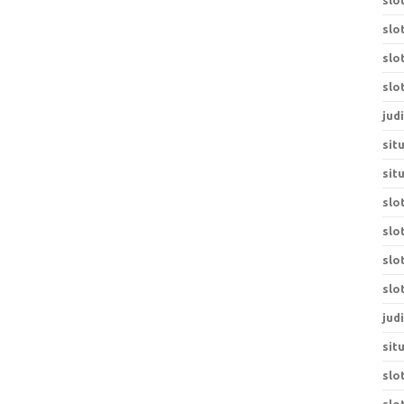
slo
slo
slo
slo
judi
sit
sit
slo
slo
slo
slo
jud
sit
slo