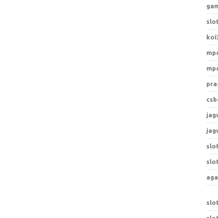
gam
slo
koi
mp
mp
pra
cs
jag
jag
slo
slo
aga
slo