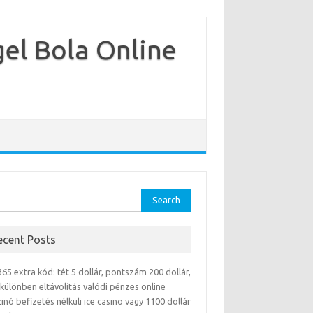
gel Bola Online
rch
ecent Posts
65 extra kód: tét 5 dollár, pontszám 200 dollár,
különben eltávolítás valódi pénzes online
inó befizetés nélküli ice casino vagy 1100 dollár