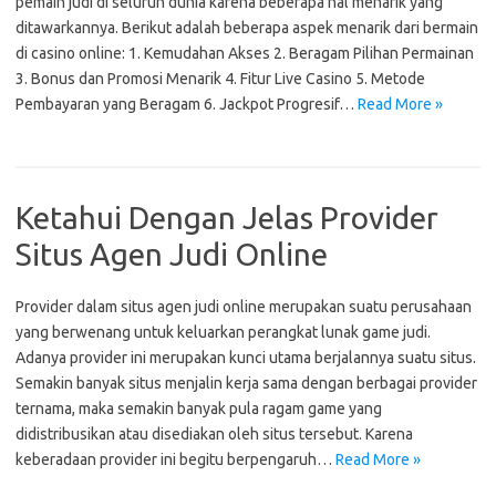
pemain judi di seluruh dunia karena beberapa hal menarik yang
ditawarkannya. Berikut adalah beberapa aspek menarik dari bermain
di casino online: 1. Kemudahan Akses 2. Beragam Pilihan Permainan
3. Bonus dan Promosi Menarik 4. Fitur Live Casino 5. Metode
Pembayaran yang Beragam 6. Jackpot Progresif…
Read More »
Ketahui Dengan Jelas Provider
Situs Agen Judi Online
Provider dalam situs agen judi online merupakan suatu perusahaan
yang berwenang untuk keluarkan perangkat lunak game judi.
Adanya provider ini merupakan kunci utama berjalannya suatu situs.
Semakin banyak situs menjalin kerja sama dengan berbagai provider
ternama, maka semakin banyak pula ragam game yang
didistribusikan atau disediakan oleh situs tersebut. Karena
keberadaan provider ini begitu berpengaruh…
Read More »