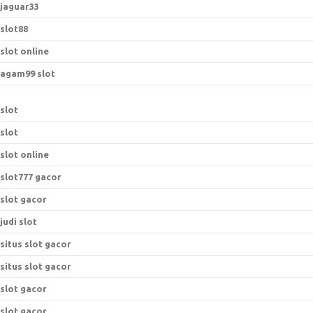
jaguar33
slot88
slot online
agam99 slot
slot
slot
slot online
slot777 gacor
slot gacor
judi slot
situs slot gacor
situs slot gacor
slot gacor
slot gacor