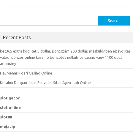
S
e
a
Recent Posts
r
c
bet365 extra kód: tét 5 dollár, pontszám 200 dollár, máskülönben eltávolítás
h
valódi pénzes online kaszinó befizetés nélküli ice casino vagy 1100 dollár
f
adomány
o
Hal Menarik dari Casino Online
r
Ketahui Dengan Jelas Provider Situs Agen Judi Online
:
slot gacor
slot online
slot88
mejavip