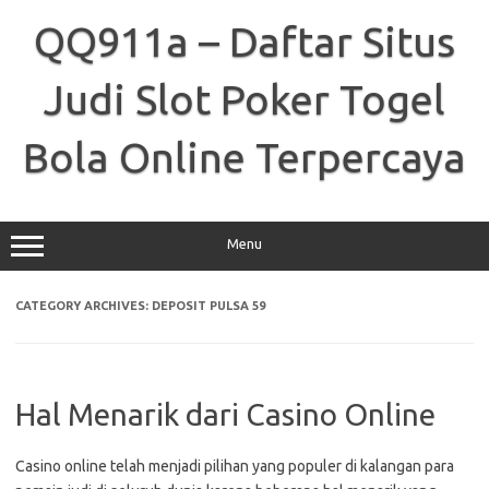
Skip
to
QQ911a – Daftar Situs
content
Judi Slot Poker Togel
Bola Online Terpercaya
Menu
CATEGORY ARCHIVES:
DEPOSIT PULSA 59
Hal Menarik dari Casino Online
Casino online telah menjadi pilihan yang populer di kalangan para