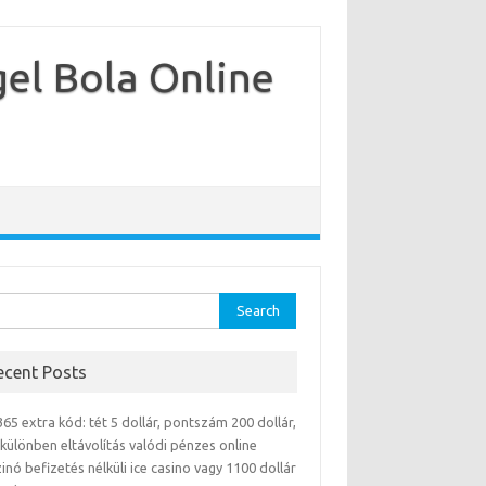
gel Bola Online
rch
ecent Posts
65 extra kód: tét 5 dollár, pontszám 200 dollár,
különben eltávolítás valódi pénzes online
inó befizetés nélküli ice casino vagy 1100 dollár