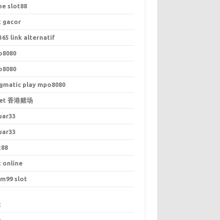
e slot88
t gacor
365 link alternatif
o8080
o8080
gmatic play mpo8080
bet 香港赌场
uar33
uar33
t88
t online
m99 slot
t