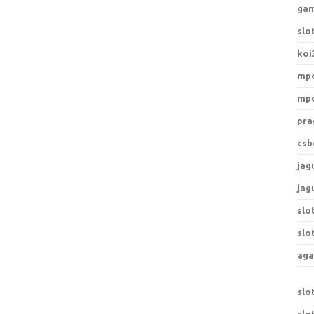
gam
slo
koi
mp
mp
pra
cs
jag
jag
slo
slo
aga
slo