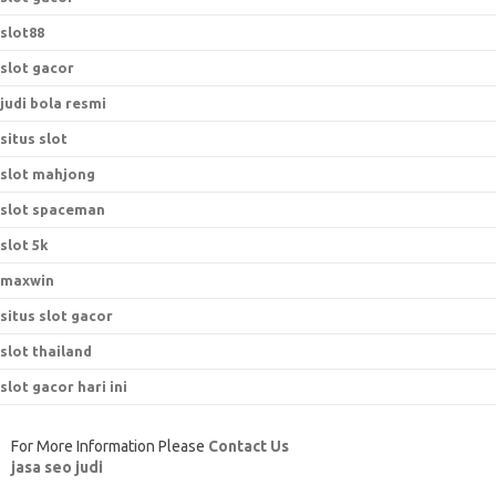
slot88
slot gacor
judi bola resmi
situs slot
slot mahjong
slot spaceman
slot 5k
maxwin
situs slot gacor
slot thailand
slot gacor hari ini
For More Information Please
Contact Us
jasa seo judi