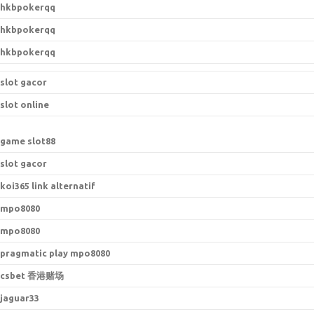
hkbpokerqq
hkbpokerqq
hkbpokerqq
slot gacor
slot online
game slot88
slot gacor
koi365 link alternatif
mpo8080
mpo8080
pragmatic play mpo8080
csbet 香港赌场
jaguar33