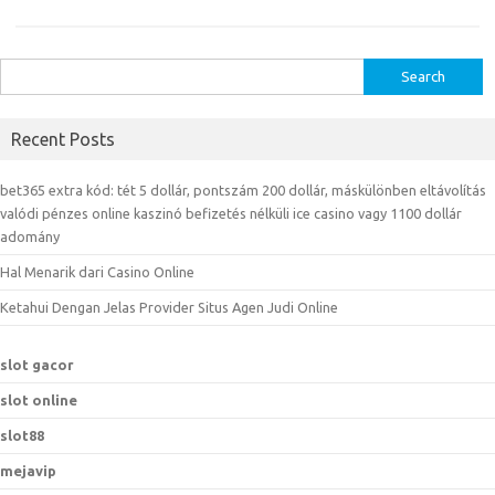
S
e
a
Recent Posts
r
c
bet365 extra kód: tét 5 dollár, pontszám 200 dollár, máskülönben eltávolítás
h
valódi pénzes online kaszinó befizetés nélküli ice casino vagy 1100 dollár
f
adomány
o
Hal Menarik dari Casino Online
r
Ketahui Dengan Jelas Provider Situs Agen Judi Online
:
slot gacor
slot online
slot88
mejavip