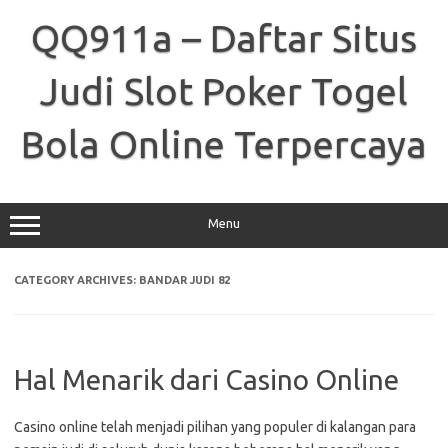
Skip
to
QQ911a – Daftar Situs
content
Judi Slot Poker Togel
Bola Online Terpercaya
Menu
CATEGORY ARCHIVES:
BANDAR JUDI 82
Hal Menarik dari Casino Online
Casino online telah menjadi pilihan yang populer di kalangan para