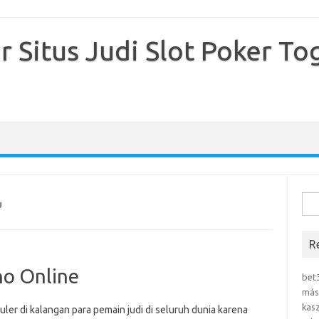
 Situs Judi Slot Poker To
Sea
U
for:
R
no Online
bet3
más
kasz
uler di kalangan para pemain judi di seluruh dunia karena