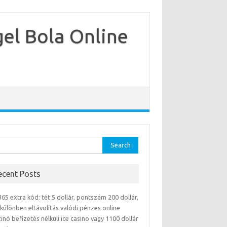
gel Bola Online
rch
ecent Posts
65 extra kód: tét 5 dollár, pontszám 200 dollár,
különben eltávolítás valódi pénzes online
inó befizetés nélküli ice casino vagy 1100 dollár