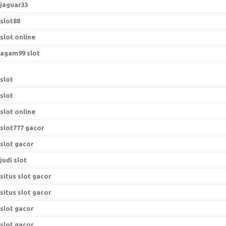
jaguar33
slot88
slot online
agam99 slot
slot
slot
slot online
slot777 gacor
slot gacor
judi slot
situs slot gacor
situs slot gacor
slot gacor
slot gacor