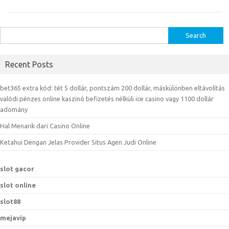
S
e
a
Recent Posts
r
c
bet365 extra kód: tét 5 dollár, pontszám 200 dollár, máskülönben eltávolítás
h
valódi pénzes online kaszinó befizetés nélküli ice casino vagy 1100 dollár
f
adomány
o
Hal Menarik dari Casino Online
r
Ketahui Dengan Jelas Provider Situs Agen Judi Online
:
slot gacor
slot online
slot88
mejavip