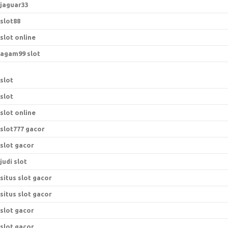
jaguar33
slot88
slot online
agam99 slot
slot
slot
slot online
slot777 gacor
slot gacor
judi slot
situs slot gacor
situs slot gacor
slot gacor
slot gacor