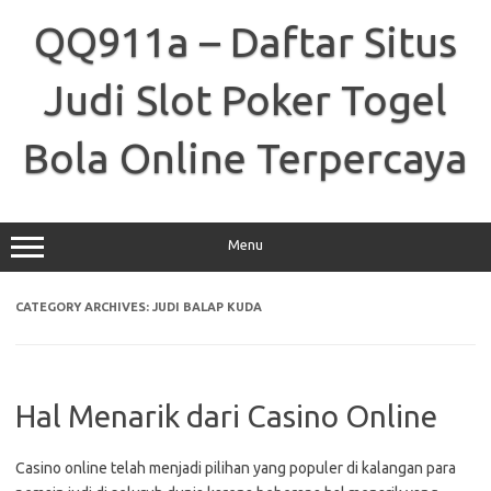
Skip
to
QQ911a – Daftar Situs
content
Judi Slot Poker Togel
Bola Online Terpercaya
Menu
CATEGORY ARCHIVES:
JUDI BALAP KUDA
Hal Menarik dari Casino Online
Casino online telah menjadi pilihan yang populer di kalangan para