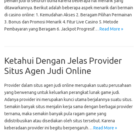
pemain judi di seluruh dunia karena beberapa hal menarik yang
ditawarkannya. Berikut adalah beberapa aspek menarik dari bermain
di casino online: 1. Kemudahan Akses 2. Beragam Pilihan Permainan
3. Bonus dan Promosi Menarik 4. Fitur Live Casino 5. Metode
Pembayaran yang Beragam 6. Jackpot Progresif…
Read More »
Ketahui Dengan Jelas Provider
Situs Agen Judi Online
Provider dalam situs agen judi online merupakan suatu perusahaan
yang berwenang untuk keluarkan perangkat lunak game judi.
Adanya provider ini merupakan kunci utama berjalannya suatu situs.
Semakin banyak situs menjalin kerja sama dengan berbagai provider
ternama, maka semakin banyak pula ragam game yang
didistribusikan atau disediakan oleh situs tersebut. Karena
keberadaan provider ini begitu berpengaruh…
Read More »