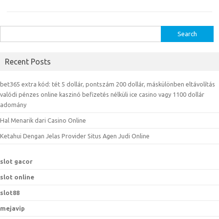
S
e
a
Recent Posts
r
c
bet365 extra kód: tét 5 dollár, pontszám 200 dollár, máskülönben eltávolítás
h
valódi pénzes online kaszinó befizetés nélküli ice casino vagy 1100 dollár
f
adomány
o
Hal Menarik dari Casino Online
r
Ketahui Dengan Jelas Provider Situs Agen Judi Online
:
slot gacor
slot online
slot88
mejavip